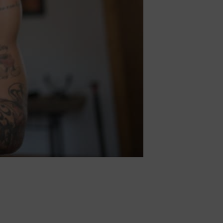
lisis magna etiam tempor orci. Ultrices vitae