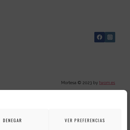
viso Legal
Mortesa © 2023 by
twom.es
 Privacidad
ookies (UE)
DENEGAR
VER PREFERENCIAS