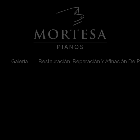
o
Galería
Restauración, Reparación Y Afinación De P
NEW
elf Because No 
ng To Do It For 