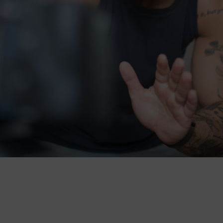
ollis aliquam ut porttitor. Non nisi est sit amet faci