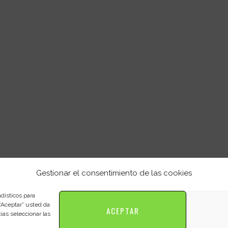
A
Politica de
Gestionar el consentimiento de las cookies
Política de c
a
dísticos para
ración, Reparación y
 “Aceptar” usted da
ACEPTAR
as seleccionar las
ión de pianos