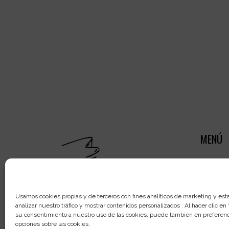
de
entradas
MENÚ
Inicio
Galerí
Usamos cookies propias y de terceros con fines analíticos de marketing y esta
Restau
analizar nuestro tráfico y mostrar contenidos personalizados . Al hacer clic en
su consentimiento a nuestro uso de las cookies, puede también en preferenci
afinac
opciones sobre las cookies.