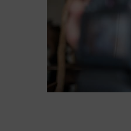
Ipsum a arcu cursus vitae congue. Porta lorem m