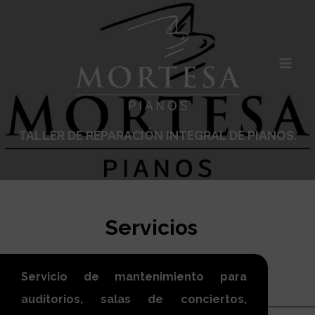
Saltar
al
contenido
TALLER DE REPARACIÓN INTEGRAL DE PIANOS.
Servicios
Servicio de mantenimiento para
auditorios, salas de conciertos,